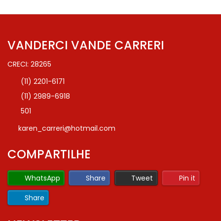
VANDERCI VANDE CARRERI
CRECI: 28265
(11) 2201-6171
(11) 2989-6918
501
karen_carreri@hotmail.com
COMPARTILHE
WhatsApp
Share
Tweet
Pin it
Share