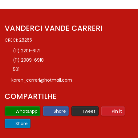
VANDERCI VANDE CARRERI
CRECI: 28265
(11) 2201-6171
(11) 2989-6918
501
karen_carreri@hotmail.com
COMPARTILHE
WhatsApp
Share
Tweet
Pin it
Share